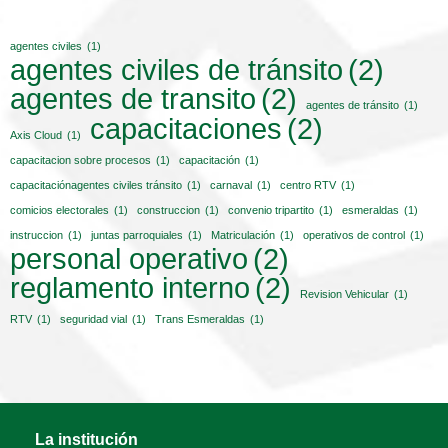
agentes civiles
(1)
agentes civiles de tránsito
(2)
agentes de transito
(2)
agentes de tránsito
(1)
capacitaciones
(2)
Axis Cloud
(1)
capacitacion sobre procesos
(1)
capacitación
(1)
capacitaciónagentes civiles tránsito
(1)
carnaval
(1)
centro RTV
(1)
comicios electorales
(1)
construccion
(1)
convenio tripartito
(1)
esmeraldas
(1)
instruccion
(1)
juntas parroquiales
(1)
Matriculación
(1)
operativos de control
(1)
personal operativo
(2)
reglamento interno
(2)
Revision Vehicular
(1)
RTV
(1)
seguridad vial
(1)
Trans Esmeraldas
(1)
La institución