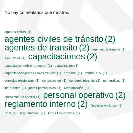
No hay comentarios que mostrar.
agentes civiles
(1)
agentes civiles de tránsito
(2)
agentes de transito
(2)
agentes de tránsito
(1)
capacitaciones
(2)
Axis Cloud
(1)
capacitacion sobre procesos
(1)
capacitación
(1)
capacitaciónagentes civiles tránsito
(1)
carnaval
(1)
centro RTV
(1)
comicios electorales
(1)
construccion
(1)
convenio tripartito
(1)
esmeraldas
(1)
instruccion
(1)
juntas parroquiales
(1)
Matriculación
(1)
personal operativo
(2)
operativos de control
(1)
reglamento interno
(2)
Revision Vehicular
(1)
RTV
(1)
seguridad vial
(1)
Trans Esmeraldas
(1)