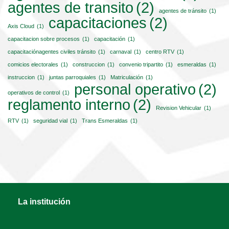
agentes de transito
(2)
agentes de tránsito
(1)
capacitaciones
(2)
Axis Cloud
(1)
capacitacion sobre procesos
(1)
capacitación
(1)
capacitaciónagentes civiles tránsito
(1)
carnaval
(1)
centro RTV
(1)
comicios electorales
(1)
construccion
(1)
convenio tripartito
(1)
esmeraldas
(1)
instruccion
(1)
juntas parroquiales
(1)
Matriculación
(1)
personal operativo
(2)
operativos de control
(1)
reglamento interno
(2)
Revision Vehicular
(1)
RTV
(1)
seguridad vial
(1)
Trans Esmeraldas
(1)
La institución